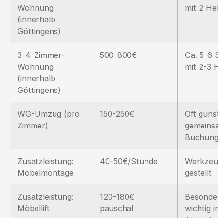
Wohnung
mit 2 He
(innerhalb
Göttingens)
3-4-Zimmer-
500-800€
Ca. 5-6 
Wohnung
mit 2-3 
(innerhalb
Göttingens)
WG-Umzug (pro
150-250€
Oft günst
Zimmer)
gemeins
Buchun
Zusatzleistung:
40-50€/Stunde
Werkzeu
Möbelmontage
gestellt
Zusatzleistung:
120-180€
Besonde
Möbellift
pauschal
wichtig i