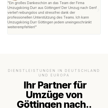
"Ein großes Dankeschön an das Team der Firma
"Die
Umzugskönig Durr aus Göttingen! Der Umzug nach Genf
mei
verlief reibungslos und stressfrei dank der
Team
professionellen Unterstützung des Teams. Ich kann
habe
Umzugskönig Durr Göttingen jedem uneingeschränkt
an m
weiterempfehlen!"
groß
DIENSTLEISTUNGEN IN DEUTSCHLAND
UND EUROPA
Ihr Partner für
Umzüge von
Göttingen nach..