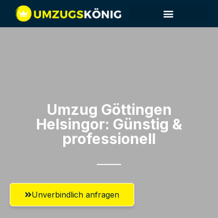
Umzug Göttingen​
Helsingor: Günstig &
professionell​
Unverbindlich anfragen