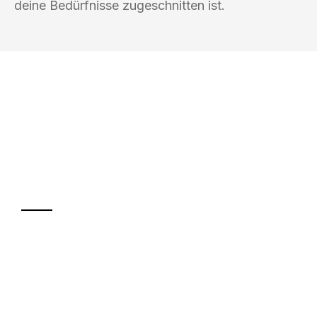
deine Bedürfnisse zugeschnitten ist.
UMZUGSKÖNIG DURR GÖTTINGEN
Ihr Umzug oder
Transport
Sparen Sie bis zu 100€ bei Anfrage
Abwicklung innerhalb von 24 Stunden
Versichert bis zu 7.500€