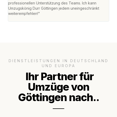
professionellen Unterstützung des Teams. Ich kann
habe
Umzugskönig Durr Göttingen jedem uneingeschränkt
an m
weiterempfehlen!"
groß
DIENSTLEISTUNGEN IN DEUTSCHLAND
UND EUROPA
Ihr Partner für
Umzüge von
Göttingen nach..