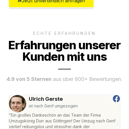
Jetzt unverbindlich anfragen
ECHTE ERFAHRUNGEN
Erfahrungen unserer
Kunden mit uns
4.9 von 5 Sternen
aus über 800+ Bewertungen.
Ulrich Gerste
ist nach Genf umgezogen
"Ein großes Dankeschön an das Team der Firma
"Die
Umzugskönig Durr aus Göttingen! Der Umzug nach Genf
mei
verlief reibungslos und stressfrei dank der
Team