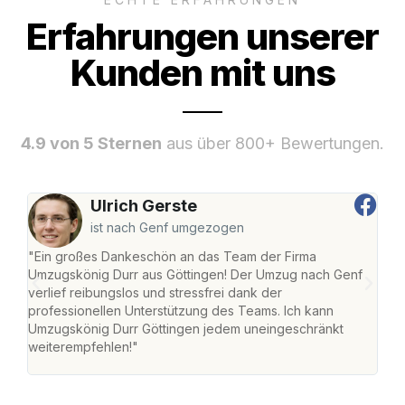
Erfahrungen unserer
Kunden mit uns
4.9 von 5 Sternen
aus über 800+ Bewertungen.
Ulrich Gerste
ist nach Genf umgezogen
"Ein großes Dankeschön an das Team der Firma
"Die
Umzugskönig Durr aus Göttingen! Der Umzug nach Genf
mei
verlief reibungslos und stressfrei dank der
Team
professionellen Unterstützung des Teams. Ich kann
habe
Umzugskönig Durr Göttingen jedem uneingeschränkt
an m
weiterempfehlen!"
groß