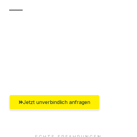
Sparen Sie bis zu 100€ bei Anfrage
Abwicklung innerhalb von 24 Stunden
Versichert bis zu 7.500€
Ggf. komplette Zollabwicklung inklusive
Umfassender Kundensupport aus
Göttingen
Jetzt unverbindlich anfragen
ECHTE ERFAHRUNGEN