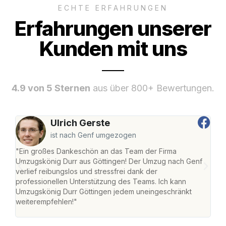
ECHTE ERFAHRUNGEN
Erfahrungen unserer
Kunden mit uns
4.9 von 5 Sternen
aus über 800+ Bewertungen.
Ulrich Gerste
ist nach Genf umgezogen
"Ein großes Dankeschön an das Team der Firma
"Die
Umzugskönig Durr aus Göttingen! Der Umzug nach Genf
mei
verlief reibungslos und stressfrei dank der
Team
professionellen Unterstützung des Teams. Ich kann
habe
Umzugskönig Durr Göttingen jedem uneingeschränkt
an m
weiterempfehlen!"
groß