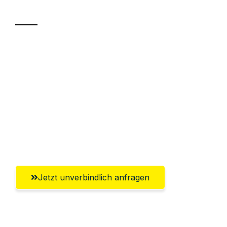
Transport
Sparen Sie bis zu 100€ bei Anfrage
Abwicklung innerhalb von 24 Stunden
Versichert bis zu 7.500€
Ggf. komplette Zollabwicklung inklusive
Umfassender Kundensupport aus
Göttingen
Jetzt unverbindlich anfragen