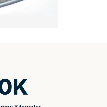
0
K
rene Kilometer