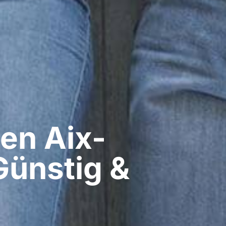
n​ Aix-
Günstig &