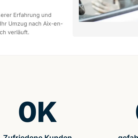
serer Erfahrung und
 Ihr Umzug nach Aix-en-
h verläuft.
0
K
Zufriedene Kunden
gefah