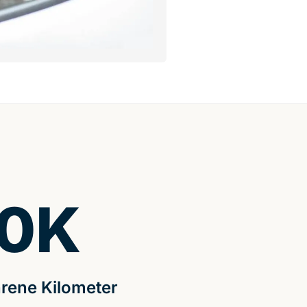
0
K
rene Kilometer