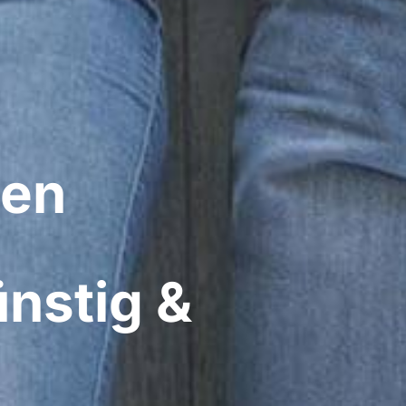
en​
nstig &