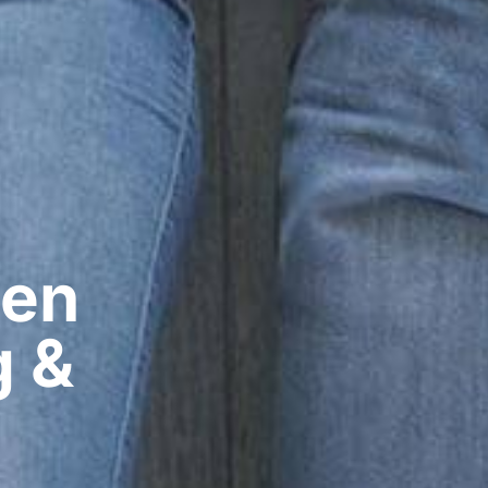
en​
g &