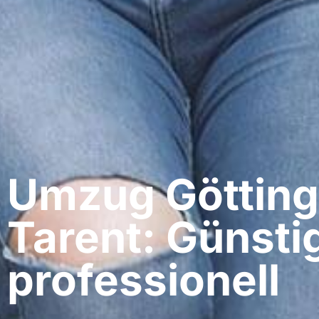
Umzug Götting
Tarent: Günsti
professionell​