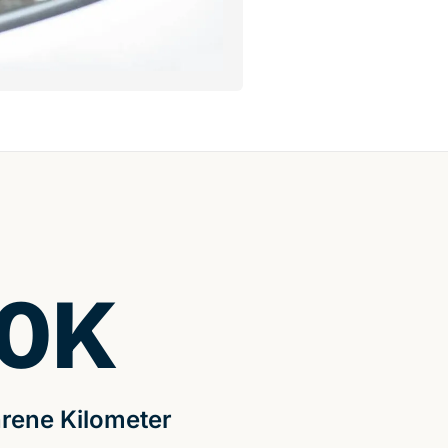
0
K
rene Kilometer