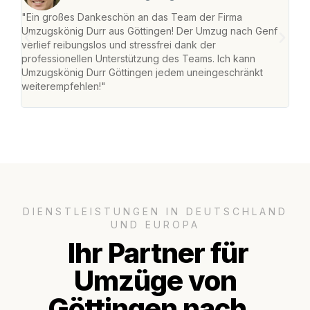
"Ein großes Dankeschön an das Team der Firma
"Die
Umzugskönig Durr aus Göttingen! Der Umzug nach Genf
mei
verlief reibungslos und stressfrei dank der
Team
professionellen Unterstützung des Teams. Ich kann
habe
Umzugskönig Durr Göttingen jedem uneingeschränkt
an m
weiterempfehlen!"
groß
DIENSTLEISTUNGEN IN DEUTSCHLAND
UND EUROPA
Ihr Partner für
Umzüge von
Göttingen nach..