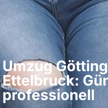
Umzug Götting
Ettelbruck: Gü
professionell​