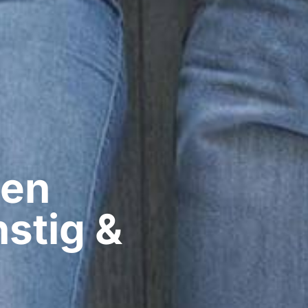
en​
nstig &