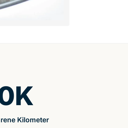
0
K
rene Kilometer