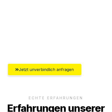
Sparen Sie bis zu 100€ bei Anfrage
Abwicklung innerhalb von 24 Stunden
Versichert bis zu 7.500€
Ggf. komplette Zollabwicklung inklusive
Umfassender Kundensupport aus
Göttingen
Jetzt unverbindlich anfragen
ECHTE ERFAHRUNGEN
Erfahrungen unserer