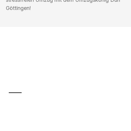
Göttingen!
UMZUGSKÖNIG DURR GÖTTINGEN
Ihr Umzug oder
Transport
Sparen Sie bis zu 100€ bei Anfrage
Abwicklung innerhalb von 24 Stunden
Versichert bis zu 7.500€