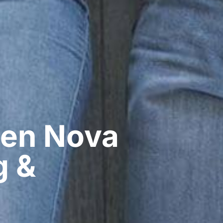
en​ Nova
g &