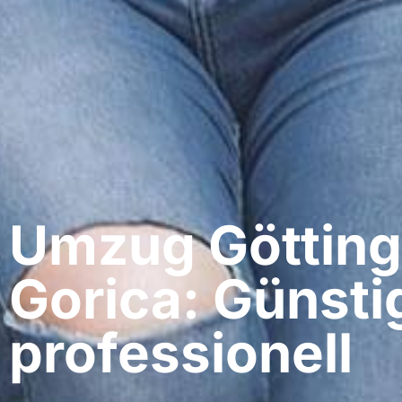
Umzug Götting
Gorica: Günsti
professionell​