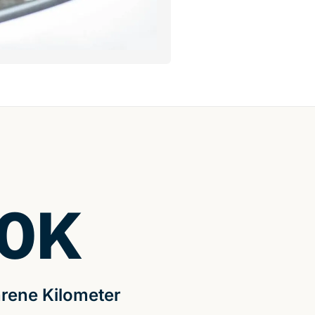
0
K
rene Kilometer