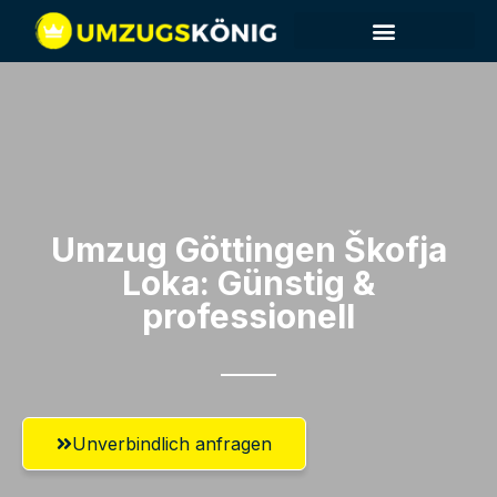
Umzug Göttingen​ Škofja
Loka: Günstig &
professionell​
Unverbindlich anfragen