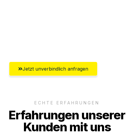
Abwicklung innerhalb von 24 Stunden
Versichert bis zu 7.500€
Ggf. komplette Zollabwicklung inklusive
Umfassender Kundensupport aus
Göttingen
Jetzt unverbindlich anfragen
ECHTE ERFAHRUNGEN
Erfahrungen unserer
Kunden mit uns