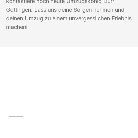
kontaktiere noch heute Umzugskönig Durr
Göttingen. Lass uns deine Sorgen nehmen und
deinen Umzug zu einem unvergesslichen Erlebnis
machen!
UMZUGSKÖNIG DURR GÖTTINGEN
Ihr Umzug oder
Transport
Sparen Sie bis zu 100€ bei Anfrage