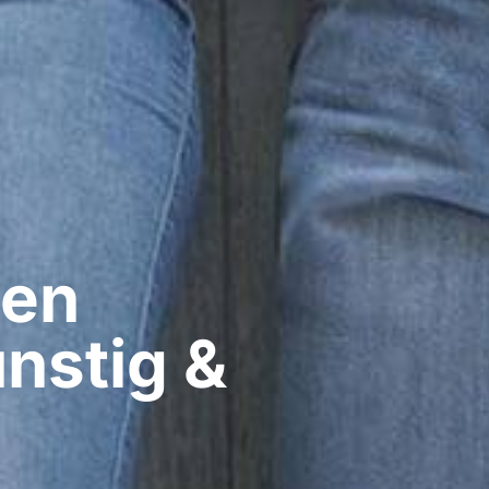
en​
nstig &