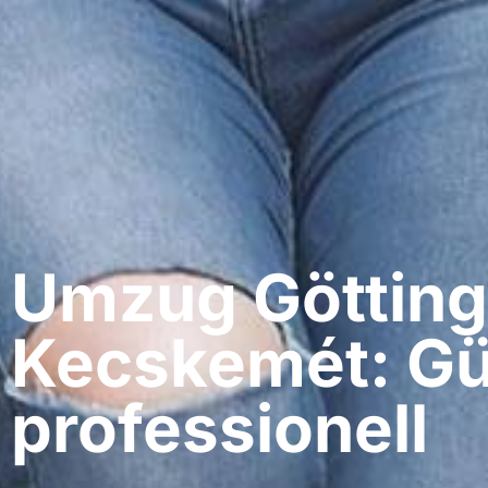
Umzug Götting
Kecskemét: Gü
professionell​