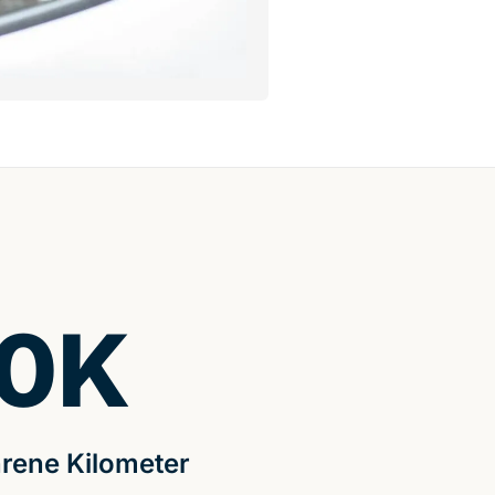
0
K
rene Kilometer