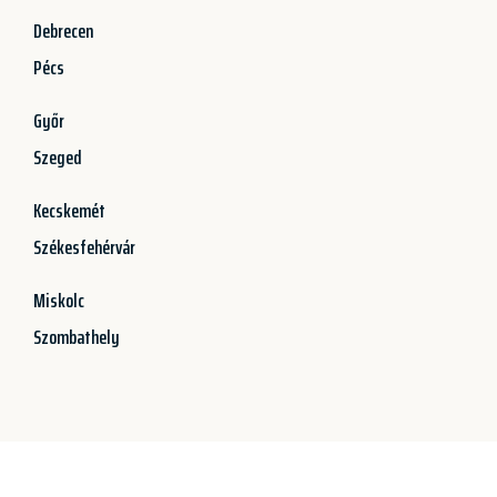
Debrecen
Pécs
Győr
Szeged
Kecskemét
Székesfehérvár
Miskolc
Szombathely