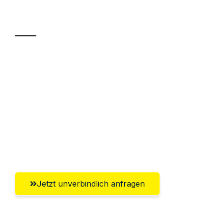
Transport
Sparen Sie bis zu 100€ bei Anfrage
Abwicklung innerhalb von 24 Stunden
Versichert bis zu 7.500€
Ggf. komplette Zollabwicklung inklusive
Umfassender Kundensupport aus
Göttingen
Jetzt unverbindlich anfragen