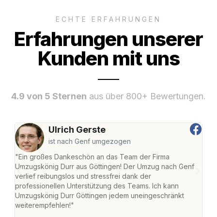
ECHTE ERFAHRUNGEN
Erfahrungen unserer
Kunden mit uns
4.9 von 5 Sternen
aus über 800+ Bewertungen.
Ulrich Gerste
ist nach Genf umgezogen
"Ein großes Dankeschön an das Team der Firma
"Die
Umzugskönig Durr aus Göttingen! Der Umzug nach Genf
mei
verlief reibungslos und stressfrei dank der
Team
professionellen Unterstützung des Teams. Ich kann
habe
Umzugskönig Durr Göttingen jedem uneingeschränkt
an m
weiterempfehlen!"
groß