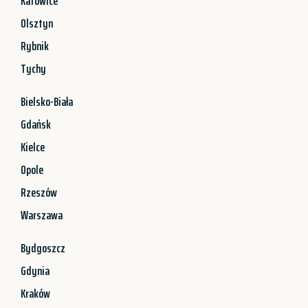
Katowice
Olsztyn
Rybnik
Tychy
Bielsko-Biała
Gdańsk
Kielce
Opole
Rzeszów
Warszawa
Bydgoszcz
Gdynia
Kraków