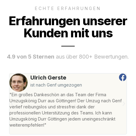
ECHTE ERFAHRUNGEN
Erfahrungen unserer
Kunden mit uns
4.9 von 5 Sternen
aus über 800+ Bewertungen.
Ulrich Gerste
ist nach Genf umgezogen
"Ein großes Dankeschön an das Team der Firma
"Die
Umzugskönig Durr aus Göttingen! Der Umzug nach Genf
mei
verlief reibungslos und stressfrei dank der
Team
professionellen Unterstützung des Teams. Ich kann
habe
Umzugskönig Durr Göttingen jedem uneingeschränkt
an m
weiterempfehlen!"
groß