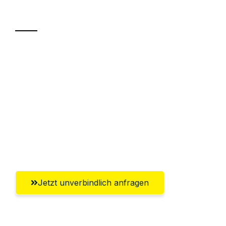
Transport
Sparen Sie bis zu 100€ bei Anfrage
Abwicklung innerhalb von 24 Stunden
Versichert bis zu 7.500€
Ggf. komplette Zollabwicklung inklusive
Umfassender Kundensupport aus
Göttingen
Jetzt unverbindlich anfragen