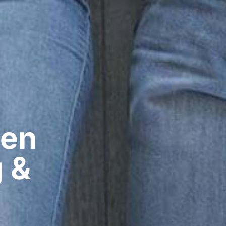
en​
g &