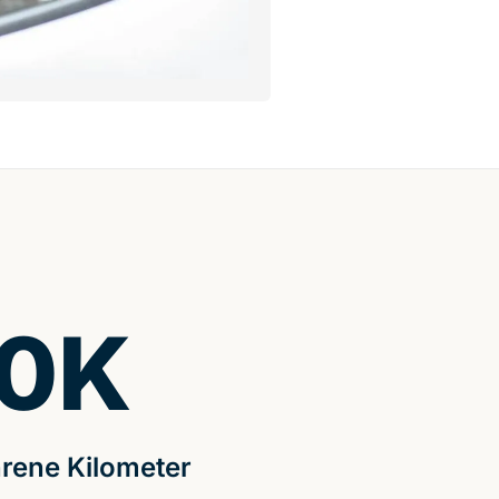
0
K
rene Kilometer