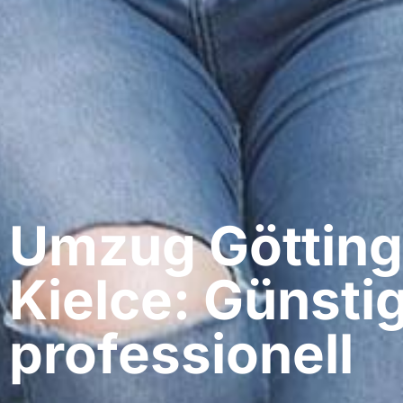
Umzug Götting
Kielce: Günsti
professionell​