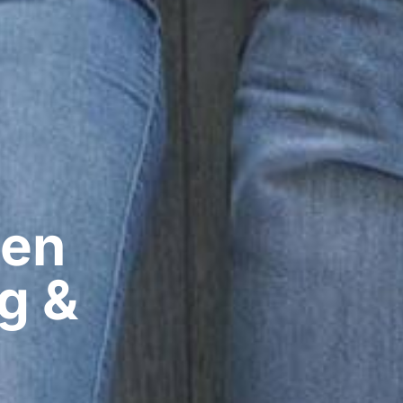
en​
g &