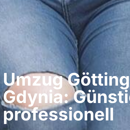
Umzug Götting
Gdynia: Günsti
professionell​