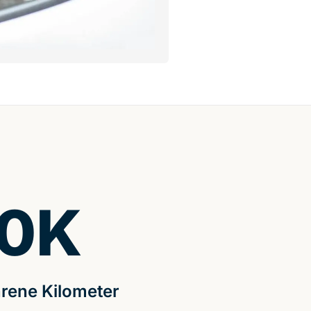
0
K
rene Kilometer