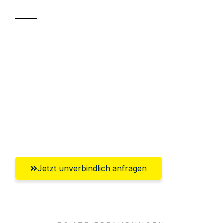
Sparen Sie bis zu 100€ bei Anfrage
Abwicklung innerhalb von 24 Stunden
Versichert bis zu 7.500€
Ggf. komplette Zollabwicklung inklusive
Umfassender Kundensupport aus
Göttingen
Jetzt unverbindlich anfragen