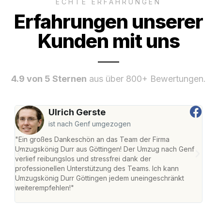
ECHTE ERFAHRUNGEN
Erfahrungen unserer
Kunden mit uns
4.9 von 5 Sternen
aus über 800+ Bewertungen.
Ulrich Gerste
ist nach Genf umgezogen
"Ein großes Dankeschön an das Team der Firma
"Die
Umzugskönig Durr aus Göttingen! Der Umzug nach Genf
mei
verlief reibungslos und stressfrei dank der
Team
professionellen Unterstützung des Teams. Ich kann
habe
Umzugskönig Durr Göttingen jedem uneingeschränkt
an m
weiterempfehlen!"
groß