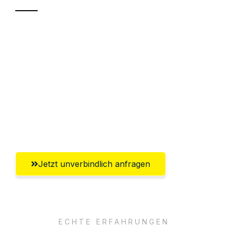
Sparen Sie bis zu 100€ bei Anfrage
Abwicklung innerhalb von 24 Stunden
Versichert bis zu 7.500€
Ggf. komplette Zollabwicklung inklusive
Umfassender Kundensupport aus
Göttingen
Jetzt unverbindlich anfragen
ECHTE ERFAHRUNGEN