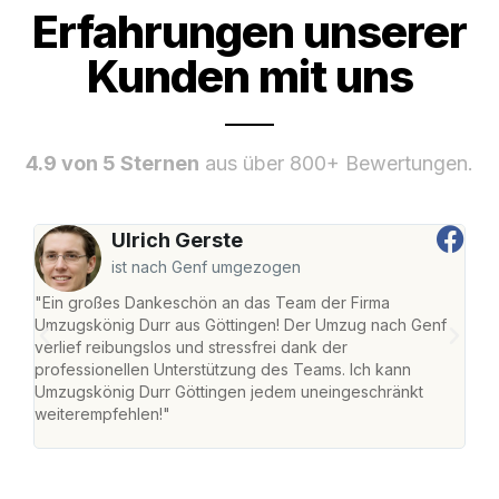
Erfahrungen unserer
Kunden mit uns
4.9 von 5 Sternen
aus über 800+ Bewertungen.
Ulrich Gerste
ist nach Genf umgezogen
"Ein großes Dankeschön an das Team der Firma
"Die
Umzugskönig Durr aus Göttingen! Der Umzug nach Genf
mei
verlief reibungslos und stressfrei dank der
Team
professionellen Unterstützung des Teams. Ich kann
habe
Umzugskönig Durr Göttingen jedem uneingeschränkt
an m
weiterempfehlen!"
groß