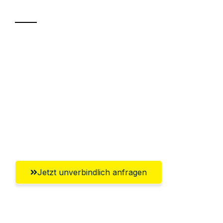
Transport
Sparen Sie bis zu 100€ bei Anfrage
Abwicklung innerhalb von 24 Stunden
Versichert bis zu 7.500€
Ggf. komplette Zollabwicklung inklusive
Umfassender Kundensupport aus
Göttingen
Jetzt unverbindlich anfragen