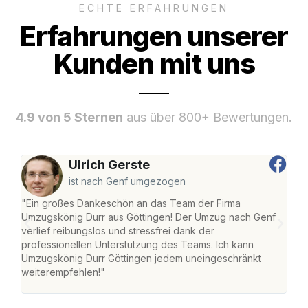
ECHTE ERFAHRUNGEN
Erfahrungen unserer
Kunden mit uns
4.9 von 5 Sternen
aus über 800+ Bewertungen.
Ulrich Gerste
ist nach Genf umgezogen
"Ein großes Dankeschön an das Team der Firma
"Die
Umzugskönig Durr aus Göttingen! Der Umzug nach Genf
mei
verlief reibungslos und stressfrei dank der
Team
professionellen Unterstützung des Teams. Ich kann
habe
Umzugskönig Durr Göttingen jedem uneingeschränkt
an m
weiterempfehlen!"
groß