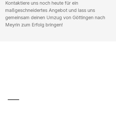
Kontaktiere uns noch heute für ein
maßgeschneidertes Angebot und lass uns
gemeinsam deinen Umzug von Göttingen nach
Meyrin zum Erfolg bringen!
UMZUGSKÖNIG DURR GÖTTINGEN
Ihr Umzug oder
Transport
Sparen Sie bis zu 100€ bei Anfrage