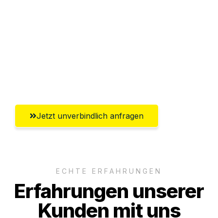
Abwicklung innerhalb von 24 Stunden
Versichert bis zu 7.500€
Ggf. komplette Zollabwicklung inklusive
Umfassender Kundensupport aus
Göttingen
Jetzt unverbindlich anfragen
ECHTE ERFAHRUNGEN
Erfahrungen unserer
Kunden mit uns