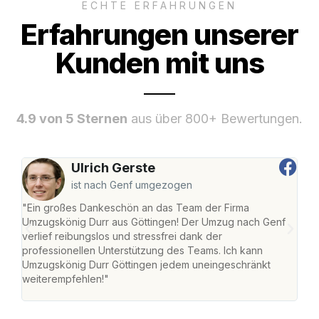
ECHTE ERFAHRUNGEN
Erfahrungen unserer
Kunden mit uns
4.9 von 5 Sternen
aus über 800+ Bewertungen.
Ulrich Gerste
ist nach Genf umgezogen
"Ein großes Dankeschön an das Team der Firma
"Die
Umzugskönig Durr aus Göttingen! Der Umzug nach Genf
mei
verlief reibungslos und stressfrei dank der
Team
professionellen Unterstützung des Teams. Ich kann
habe
Umzugskönig Durr Göttingen jedem uneingeschränkt
an m
weiterempfehlen!"
groß