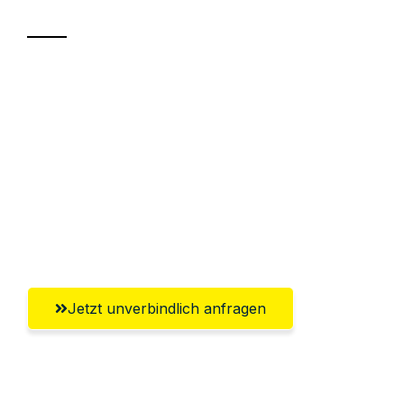
Sparen Sie bis zu 100€ bei Anfrage
Abwicklung innerhalb von 24 Stunden
Versichert bis zu 7.500€
Ggf. komplette Zollabwicklung inklusive
Umfassender Kundensupport aus
Göttingen
Jetzt unverbindlich anfragen