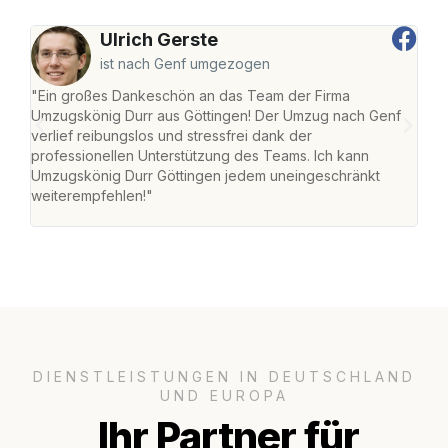
Ulrich Gerste
ist nach Genf umgezogen
"Ein großes Dankeschön an das Team der Firma
"Die
Umzugskönig Durr aus Göttingen! Der Umzug nach Genf
mei
verlief reibungslos und stressfrei dank der
Team
professionellen Unterstützung des Teams. Ich kann
habe
Umzugskönig Durr Göttingen jedem uneingeschränkt
an m
weiterempfehlen!"
groß
DIENSTLEISTUNGEN IN DEUTSCHLAND
UND EUROPA
Ihr Partner für