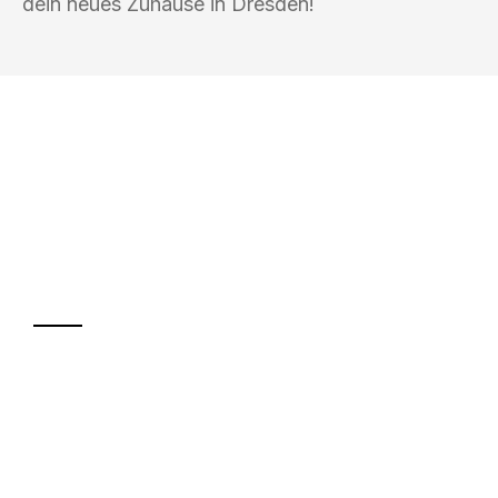
dein neues Zuhause in Dresden!
UMZUGSKÖNIG DURR GÖTTINGEN
Ihr Umzug oder
Transport
Sparen Sie bis zu 100€ bei Anfrage
Abwicklung innerhalb von 24 Stunden
Versichert bis zu 7.500€
Ggf. komplette Zollabwicklung inklusive