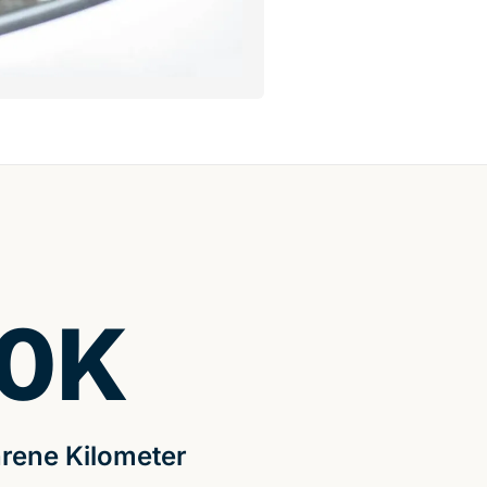
0
K
rene Kilometer