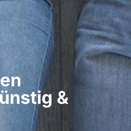
en​
ünstig &