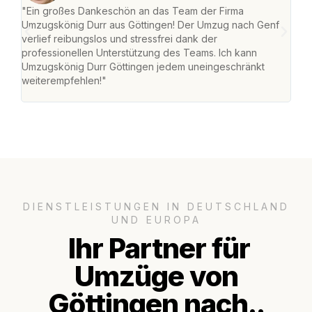
"Ein großes Dankeschön an das Team der Firma
"Die
Umzugskönig Durr aus Göttingen! Der Umzug nach Genf
mei
verlief reibungslos und stressfrei dank der
Team
professionellen Unterstützung des Teams. Ich kann
habe
Umzugskönig Durr Göttingen jedem uneingeschränkt
an m
weiterempfehlen!"
groß
DIENSTLEISTUNGEN IN DEUTSCHLAND
UND EUROPA
Ihr Partner für
Umzüge von
Göttingen nach..