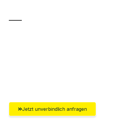
Transport
Sparen Sie bis zu 100€ bei Anfrage
Abwicklung innerhalb von 24 Stunden
Versichert bis zu 7.500€
Ggf. komplette Zollabwicklung inklusive
Umfassender Kundensupport aus
Göttingen
Jetzt unverbindlich anfragen