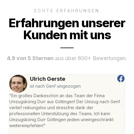
ECHTE ERFAHRUNGEN
Erfahrungen unserer
Kunden mit uns
4.9 von 5 Sternen
aus über 800+ Bewertungen.
Ulrich Gerste
ist nach Genf umgezogen
"Ein großes Dankeschön an das Team der Firma
"Die
Umzugskönig Durr aus Göttingen! Der Umzug nach Genf
mei
verlief reibungslos und stressfrei dank der
Team
professionellen Unterstützung des Teams. Ich kann
habe
Umzugskönig Durr Göttingen jedem uneingeschränkt
an m
weiterempfehlen!"
groß