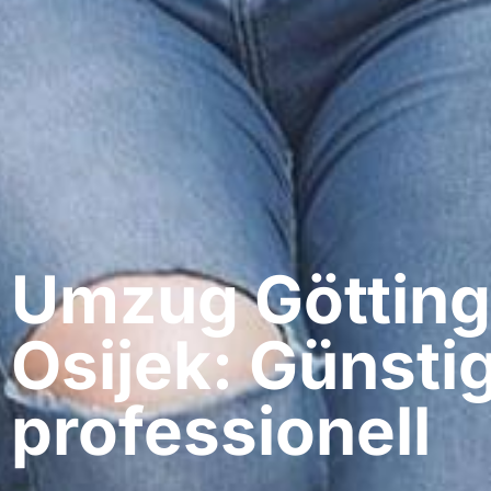
Umzug Götting
Osijek: Günsti
professionell​