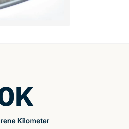
0
K
rene Kilometer