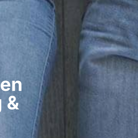
en​
g &