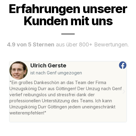
Erfahrungen unserer
Kunden mit uns
4.9 von 5 Sternen
aus über 800+ Bewertungen.
Ulrich Gerste
ist nach Genf umgezogen
"Ein großes Dankeschön an das Team der Firma
"Die
Umzugskönig Durr aus Göttingen! Der Umzug nach Genf
mei
verlief reibungslos und stressfrei dank der
Team
professionellen Unterstützung des Teams. Ich kann
habe
Umzugskönig Durr Göttingen jedem uneingeschränkt
an m
weiterempfehlen!"
groß