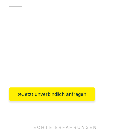
Sparen Sie bis zu 100€ bei Anfrage
Abwicklung innerhalb von 24 Stunden
Versichert bis zu 7.500€
Ggf. komplette Zollabwicklung inklusive
Umfassender Kundensupport aus
Göttingen
Jetzt unverbindlich anfragen
ECHTE ERFAHRUNGEN