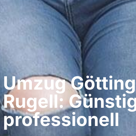
Umzug Götting
Rugell: Günsti
professionell​