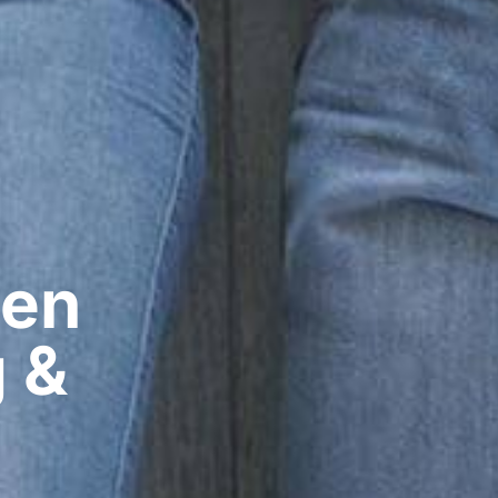
en​
g &