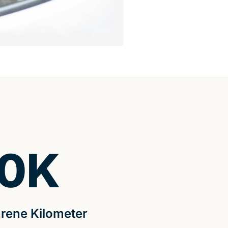
0
K
rene Kilometer