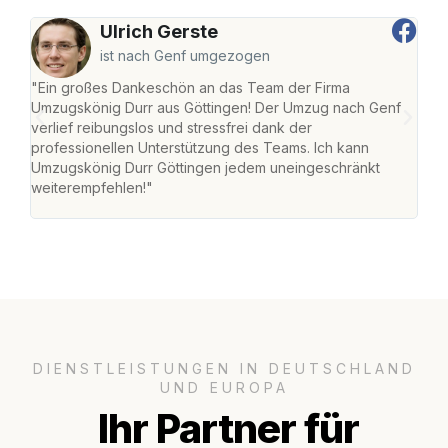
Ulrich Gerste
ist nach Genf umgezogen
"Ein großes Dankeschön an das Team der Firma
"Die
Umzugskönig Durr aus Göttingen! Der Umzug nach Genf
mei
verlief reibungslos und stressfrei dank der
Team
professionellen Unterstützung des Teams. Ich kann
habe
Umzugskönig Durr Göttingen jedem uneingeschränkt
an m
weiterempfehlen!"
groß
DIENSTLEISTUNGEN IN DEUTSCHLAND
UND EUROPA
Ihr Partner für