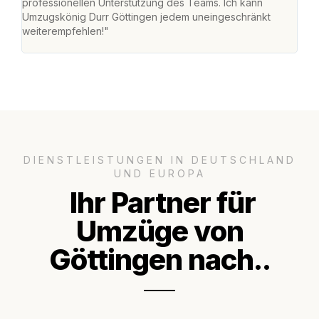
professionellen Unterstützung des Teams. Ich kann
habe
Umzugskönig Durr Göttingen jedem uneingeschränkt
an m
weiterempfehlen!"
groß
DIENSTLEISTUNGEN IN DEUTSCHLAND
UND EUROPA
Ihr Partner für
Umzüge von
Göttingen nach..