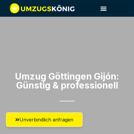
Umzug Göttingen​ Gijón:
Günstig & professionell​
Unverbindlich anfragen