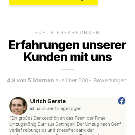
ECHTE ERFAHRUNGEN
Erfahrungen unserer
Kunden mit uns
4.9 von 5 Sternen
aus über 800+ Bewertungen.
Ulrich Gerste
ist nach Genf umgezogen
"Ein großes Dankeschön an das Team der Firma
"Die
Umzugskönig Durr aus Göttingen! Der Umzug nach Genf
mei
verlief reibungslos und stressfrei dank der
Team