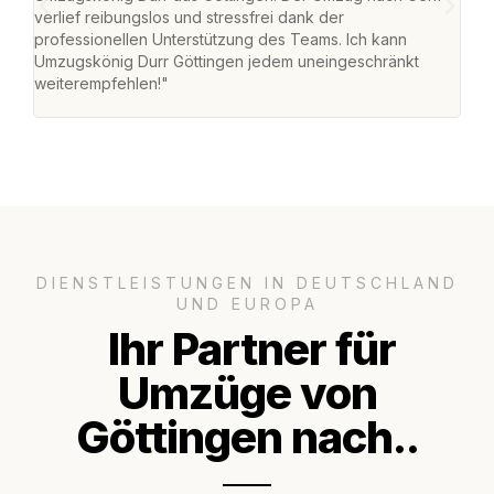
verlief reibungslos und stressfrei dank der
Team
professionellen Unterstützung des Teams. Ich kann
habe
Umzugskönig Durr Göttingen jedem uneingeschränkt
an m
weiterempfehlen!"
groß
DIENSTLEISTUNGEN IN DEUTSCHLAND
UND EUROPA
Ihr Partner für
Umzüge von
Göttingen nach..