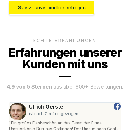
Jetzt unverbindlich anfragen
ECHTE ERFAHRUNGEN
Erfahrungen unserer
Kunden mit uns
4.9 von 5 Sternen
aus über 800+ Bewertungen.
Ulrich Gerste
ist nach Genf umgezogen
"Ein großes Dankeschön an das Team der Firma
"Die
Umzugskönig Durr aus Göttingen! Der Umzug nach Genf
mei