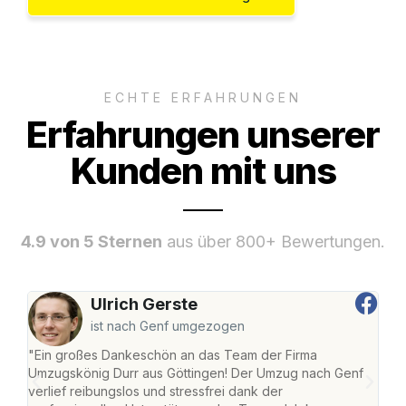
ECHTE ERFAHRUNGEN
Erfahrungen unserer
Kunden mit uns
4.9 von 5 Sternen
aus über 800+ Bewertungen.
Ulrich Gerste
ist nach Genf umgezogen
"Ein großes Dankeschön an das Team der Firma
"Die
Umzugskönig Durr aus Göttingen! Der Umzug nach Genf
mei
verlief reibungslos und stressfrei dank der
Team