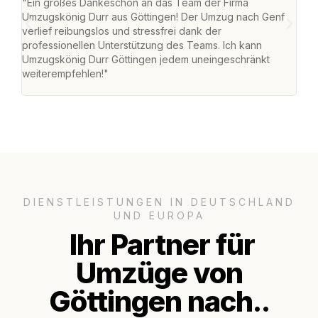
"Ein großes Dankeschön an das Team der Firma
"Die
Umzugskönig Durr aus Göttingen! Der Umzug nach Genf
mei
verlief reibungslos und stressfrei dank der
Team
professionellen Unterstützung des Teams. Ich kann
habe
Umzugskönig Durr Göttingen jedem uneingeschränkt
an m
weiterempfehlen!"
groß
DIENSTLEISTUNGEN IN DEUTSCHLAND
UND EUROPA
Ihr Partner für
Umzüge von
Göttingen nach..