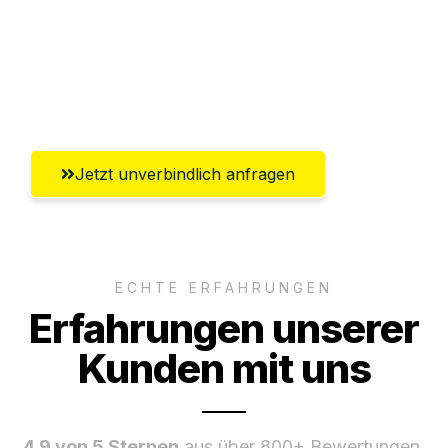
Ggf. komplette Zollabwicklung inklusive
Umfassender Kundensupport aus
Göttingen
Jetzt unverbindlich anfragen
ECHTE ERFAHRUNGEN
Erfahrungen unserer
Kunden mit uns
4.9 von 5 Sternen
aus über 800+ Bewertungen.