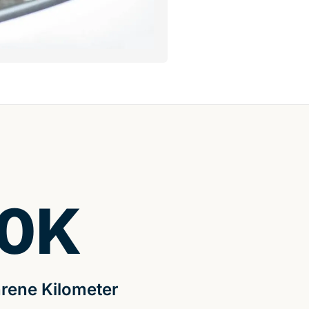
0
K
rene Kilometer