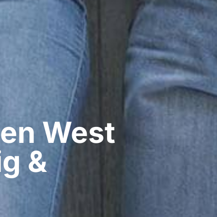
en​ West
ig &