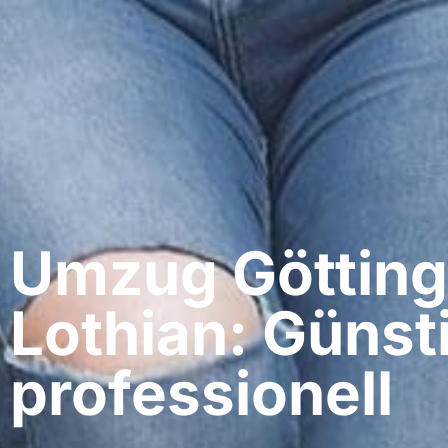
Umzug Götting
Lothian: Günst
professionell​