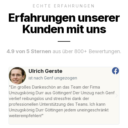
ECHTE ERFAHRUNGEN
Erfahrungen unserer
Kunden mit uns
4.9 von 5 Sternen
aus über 800+ Bewertungen.
Ulrich Gerste
ist nach Genf umgezogen
"Ein großes Dankeschön an das Team der Firma
"Die
Umzugskönig Durr aus Göttingen! Der Umzug nach Genf
mei
verlief reibungslos und stressfrei dank der
Team
professionellen Unterstützung des Teams. Ich kann
habe
Umzugskönig Durr Göttingen jedem uneingeschränkt
an m
weiterempfehlen!"
groß