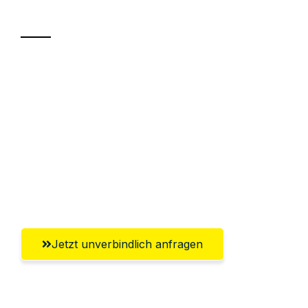
Transport
Sparen Sie bis zu 100€ bei Anfrage
Abwicklung innerhalb von 24 Stunden
Versichert bis zu 7.500€
Ggf. komplette Zollabwicklung inklusive
Umfassender Kundensupport aus
Göttingen
Jetzt unverbindlich anfragen