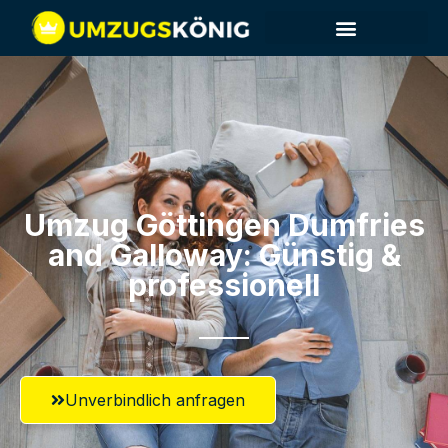
Umzug Göttingen​ Dumfries
and Galloway: Günstig &
professionell​
Unverbindlich anfragen