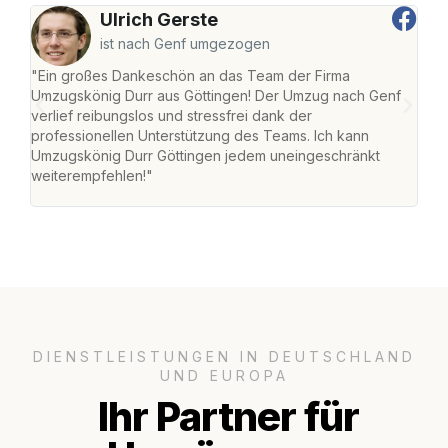
Ulrich Gerste
ist nach Genf umgezogen
"Ein großes Dankeschön an das Team der Firma
"Die
Umzugskönig Durr aus Göttingen! Der Umzug nach Genf
mei
verlief reibungslos und stressfrei dank der
Team
professionellen Unterstützung des Teams. Ich kann
habe
Umzugskönig Durr Göttingen jedem uneingeschränkt
an m
weiterempfehlen!"
groß
DIENSTLEISTUNGEN IN DEUTSCHLAND
UND EUROPA
Ihr Partner für