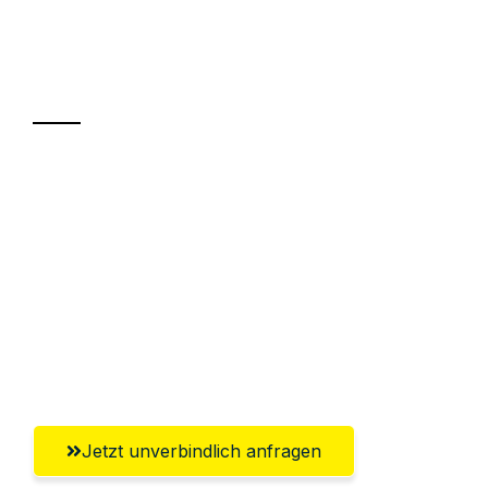
Ihr Umzug oder
Transport
Sparen Sie bis zu 100€ bei Anfrage
Abwicklung innerhalb von 24 Stunden
Versichert bis zu 7.500€
Ggf. komplette Zollabwicklung inklusive
Umfassender Kundensupport aus
Göttingen
Jetzt unverbindlich anfragen