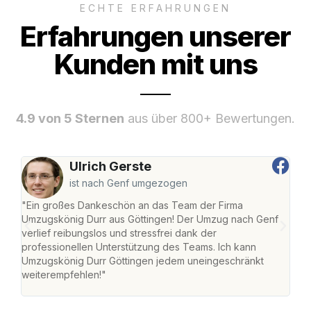
ECHTE ERFAHRUNGEN
Erfahrungen unserer
Kunden mit uns
4.9 von 5 Sternen
aus über 800+ Bewertungen.
Ulrich Gerste
ist nach Genf umgezogen
"Ein großes Dankeschön an das Team der Firma
"Die
Umzugskönig Durr aus Göttingen! Der Umzug nach Genf
mei
verlief reibungslos und stressfrei dank der
Team
professionellen Unterstützung des Teams. Ich kann
habe
Umzugskönig Durr Göttingen jedem uneingeschränkt
an m
weiterempfehlen!"
groß