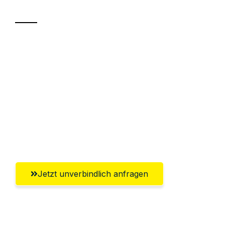
Transport
Sparen Sie bis zu 100€ bei Anfrage
Abwicklung innerhalb von 24 Stunden
Versichert bis zu 7.500€
Ggf. komplette Zollabwicklung inklusive
Umfassender Kundensupport aus
Göttingen
Jetzt unverbindlich anfragen