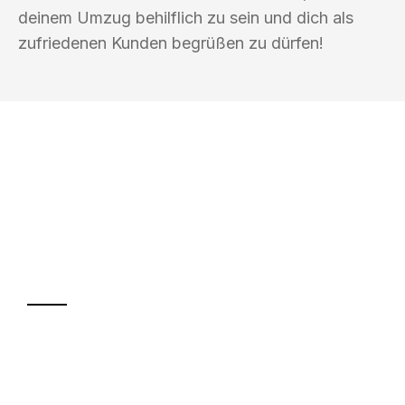
deinem Umzug behilflich zu sein und dich als
zufriedenen Kunden begrüßen zu dürfen!
UMZUGSKÖNIG DURR GÖTTINGEN
Ihr Umzug oder
Transport
Sparen Sie bis zu 100€ bei Anfrage
Abwicklung innerhalb von 24 Stunden