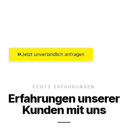
Versichert bis zu 7.500€
Ggf. komplette Zollabwicklung inklusive
Umfassender Kundensupport aus
Göttingen
Jetzt unverbindlich anfragen
ECHTE ERFAHRUNGEN
Erfahrungen unserer
Kunden mit uns