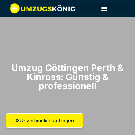
Umzug Göttingen​ Perth &
Kinross: Günstig &
professionell​
Unverbindlich anfragen