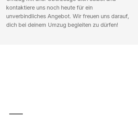
kontaktiere uns noch heute für ein
unverbindliches Angebot. Wir freuen uns darauf,
dich bei deinem Umzug begleiten zu dürfen!
UMZUGSKÖNIG DURR GÖTTINGEN
Ihr Umzug oder
Transport
Sparen Sie bis zu 100€ bei Anfrage
Abwicklung innerhalb von 24 Stunden