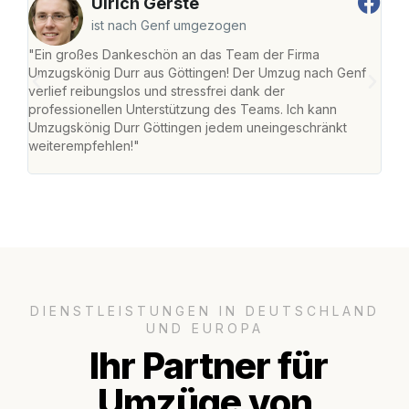
Ulrich Gerste
ist nach Genf umgezogen
"Ein großes Dankeschön an das Team der Firma
"Die
Umzugskönig Durr aus Göttingen! Der Umzug nach Genf
mei
verlief reibungslos und stressfrei dank der
Team
professionellen Unterstützung des Teams. Ich kann
habe
Umzugskönig Durr Göttingen jedem uneingeschränkt
an m
weiterempfehlen!"
groß
DIENSTLEISTUNGEN IN DEUTSCHLAND
UND EUROPA
Ihr Partner für
Umzüge von